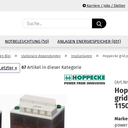
Karriere / Jobs / Stellen
Suche...
E
NOTBELEUCHTUNG (50)
ANLAGEN ENERGIESPEICHER (651)
P
»
»
»
n Blei
stationäre Anwendungen
Inselanlagen
Hoppecke grid.p
67
Artikel in dieser Kategorie
Letzter »
(Art.Nr
Ko
Hop­
grid
Pa
115
Marke 
power 