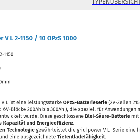
TYPENÜBERSICH
 V L 2-1150 / 10 OPzS 1000
2-1150
e
710mm
 V L ist eine leistungsstarke
OPzS-Batterieserie
(2V-Zellen 215
 6V-Blöcke 200Ah bis 300Ah ), die speziell für Anwendungen m
entwickelt wurde. Diese geschlossene
Blei-Säure-Batterie
mit 
de
Kapazität und Energieeffizienz
.
en-Technologie
gewährleistet die grid|power V L -Serie eine
und eine ausgezeichnete
Tiefentladefähigkeit
.