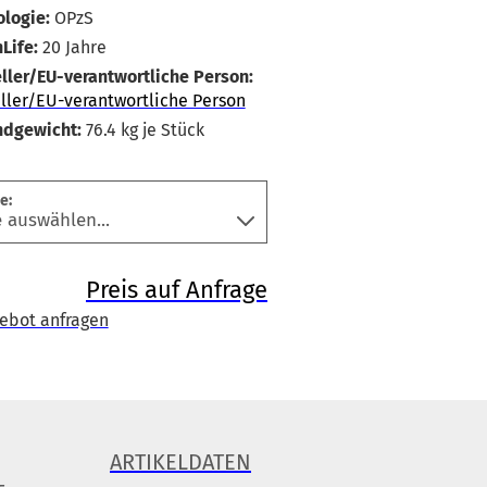
logie:
OPzS
Life:
20 Jahre
ller/EU-verantwortliche Person:
ller/EU-verantwortliche Person
ndgewicht:
76.4
kg je Stück
e:
Preis auf Anfrage
ebot anfragen
ARTIKELDATEN