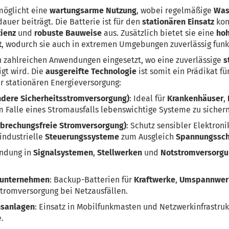
öglicht eine
wartungsarme Nutzung
, wobei regelmäßige
Was
uer beiträgt. Die Batterie ist für den
stationären Einsatz
kon
zienz
und
robuste Bauweise
aus. Zusätzlich bietet sie eine
ho
t
, wodurch sie auch in extremen Umgebungen zuverlässig funkt
n zahlreichen Anwendungen eingesetzt, wo eine zuverlässige
s
gt wird. Die
ausgereifte Technologie
ist somit ein Prädikat für
 stationären Energieversorgung:
dere Sicherheitsstromversorgung)
: Ideal für
Krankenhäuser
,
m Falle eines Stromausfalls lebenswichtige Systeme zu sichern
brechungsfreie Stromversorgung)
: Schutz sensibler Elektron
industrielle
Steuerungssysteme
zum Ausgleich
Spannungssc
endung in
Signalsystemen
,
Stellwerken
und
Notstromversorgu
sunternehmen
: Backup-Batterien für
Kraftwerke
,
Umspannwe
Stromversorgung bei Netzausfällen.
sanlagen
: Einsatz in Mobilfunkmasten und Netzwerkinfrastru
.