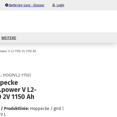
Batterien-Lenz - Glossar
Login
-Mail
WEITERE
asswort
ower V L2-1150 2V 1150 Ah
.:
HOGPVL2-1150
)
nto erstellen
pe­cke
.power V L2-​
sswort vergessen?
0 2V 1150 Ah
/ Produktlinie:
Hoppecke / grid |
V L