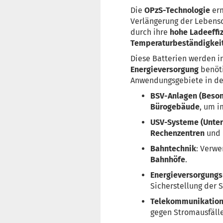
Die
OPzS-Technologie
erm
Verlängerung der Lebensda
durch ihre
hohe Ladeeffi
Temperaturbeständigkei
Diese Batterien werden i
Energieversorgung
benöti
Anwendungsgebiete in der
BSV-Anlagen (Beson
Bürogebäude
, um i
USV-Systeme (Unter
Rechenzentren
und 
Bahntechnik
: Verw
Bahnhöfe
.
Energieversorgung
Sicherstellung der 
Telekommunikation
gegen Stromausfälle