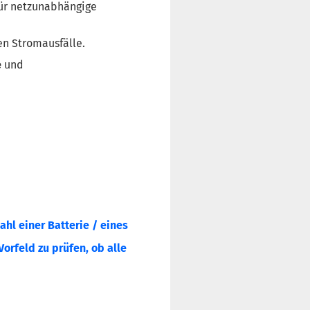
für netzunabhängige
en Stromausfälle.
e
und
l einer Batterie / eines
orfeld zu prüfen, ob alle