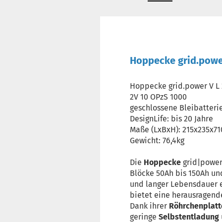
Hoppecke grid.power
Hoppecke grid.power V L 
2V 10 OPzS 1000
geschlossene Bleibatteri
DesignLife: bis 20 Jahre
Maße (LxBxH): 215x235x
Gewicht: 76,4kg
Die
Hoppecke
grid|power
Blöcke 50Ah bis 150Ah und
und langer Lebensdauer 
bietet eine herausragen
Dank ihrer
Röhrchenplatt
geringe
Selbstentladung