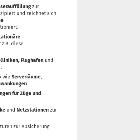
serauffüllung
zur
zipiert und zeichnet sich
he
ioniert.
tationäre
 z.B. diese
Kliniken, Flughäfen
und
.
ik wie
Serverräume
,
hwankungen
.
ngen für Züge und
rke
und
Netzstationen
zur
kturen zur Absicherung