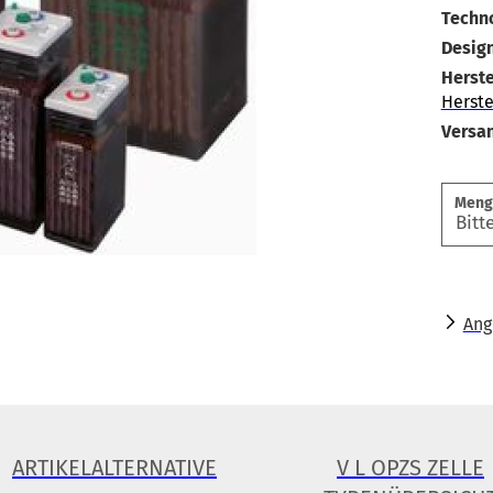
Techno
Design
Herste
Herste
Versa
Meng
Ang
ARTIKELALTERNATIVE
V L OPZS ZELLE