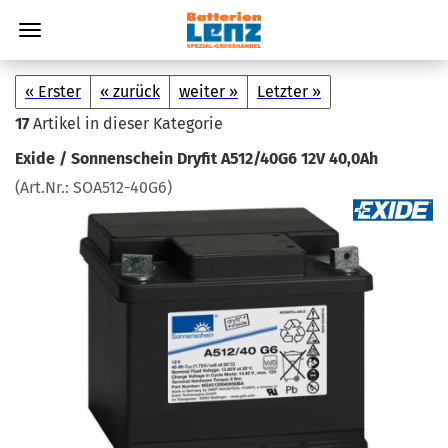
« Erster
« zurück
weiter »
Letzter »
17
Artikel in dieser Kategorie
Exide / Son­nen­schein Dry­fit A512/40G6 12V 40,0Ah
(Art.Nr.:
SOA512-​40G6
)