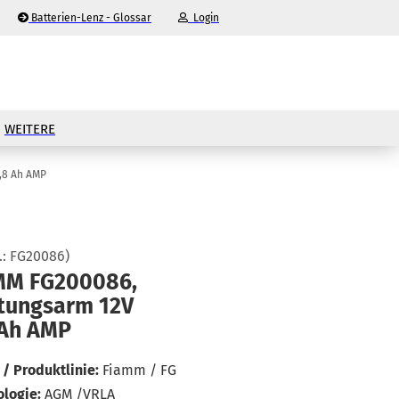
Batterien-Lenz - Glossar
Login
-Mail
WEITERE
asswort
,8 Ah AMP
.:
FG20086
)
nto erstellen
MM FG200086,
tungs­arm 12V
sswort vergessen?
 Ah AMP
/ Produktlinie:
Fiamm / FG
logie:
AGM /VRLA