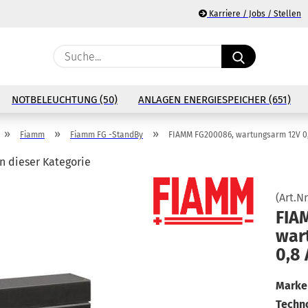
Karriere / Jobs / Stellen
Suche...
E
NOTBELEUCHTUNG (50)
ANLAGEN ENERGIESPEICHER (651)
P
»
»
»
Fiamm
Fiamm FG -StandBy
FIAMM FG200086, wartungsarm 12V 0
in dieser Kategorie
(Art.Nr
Ko
FIA
war­
Pa
0,8
Marke 
Techno