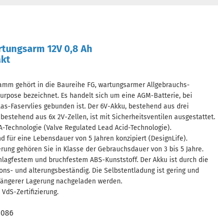
tungsarm 12V 0,8 Ah
akt
amm gehört in die Baureihe FG, wartungsarmer Allgebrauchs-
Purpose bezeichnet. Es handelt sich um eine AGM-Batterie, bei
Glas-Faservlies gebunden ist. Der 6V-Akku, bestehend aus drei
 bestehend aus 6x 2V-Zellen, ist mit Sicherheitsventilen ausgestattet.
A-Technologie (Valve Regulated Lead Acid-Technologie).
nd für eine Lebensdauer von 5 Jahren konzipiert (DesignLife).
rung gehören Sie in Klasse der Gebrauchsdauer von 3 bis 5 Jahre.
lagfestem und bruchfestem ABS-Kunststoff. Der Akku ist durch die
ions- und alterungsbeständig. Die Selbstentladung ist gering und
 längerer Lagerung nachgeladen werden.
VdS-Zertifizierung.
0086