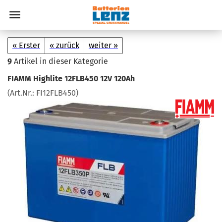
« Erster
« zurück
weiter »
9
Artikel in dieser Kategorie
FIAMM High­li­te 12FLB450 12V 120Ah
(Art.Nr.:
FI12FLB450
)