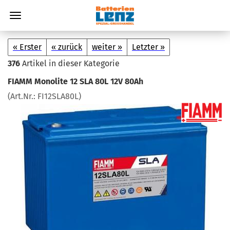
« Erster
« zurück
weiter »
Letzter »
376
Artikel in dieser Kategorie
FIAMM Mo­no­li­te 12 SLA 80L 12V 80Ah
(Art.Nr.:
FI12SLA80L
)