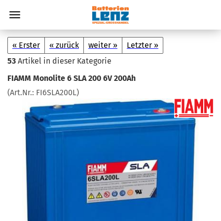
« Erster
« zurück
weiter »
Letzter »
53
Artikel in dieser Kategorie
FIAMM Mo­no­li­te 6 SLA 200 6V 200Ah
(Art.Nr.:
FI6SLA200L
)