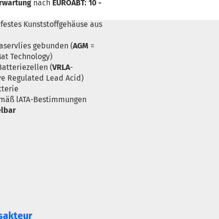
rwartung
nach
EUROABT: 10 -
festes Kunststoffgehäuse aus
faservlies gebunden (
AGM
=
at Technology)
atteriezellen (
VRLA
-
ve Regulated Lead Acid)
terie
emäß lATA-Bestimmungen
elbar
sakteur