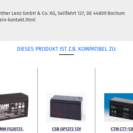
ther Lenz GmbH & Co. KG, Seilfahrt 127, DE 44809 Bochum
ein-kontakt.html
DIESES PRODUKT IST Z.B. KOMPATIBEL ZU:
AMM FG20721,
CSB GP1272 12V
CTM CT7-​12