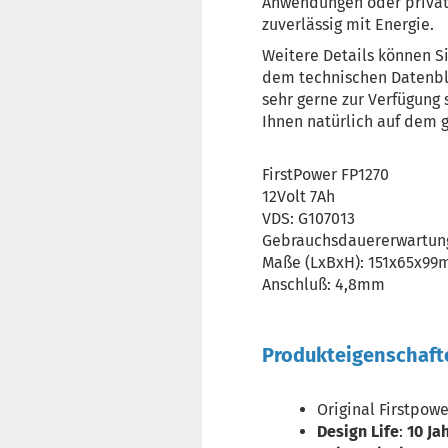
Anwendungen oder private 
zuverlässig mit Energie.
Weitere Details können S
dem technischen Datenbl
sehr gerne zur Verfügung 
Ihnen natürlich auf dem 
FirstPower FP1270
12Volt 7Ah
VDS: G107013
Gebrauchsdauererwartung
Maße (LxBxH): 151x65x9
Anschluß: 4,8mm
Produkteigenschaft
Original Firstpowe
Design Life
:
10 Ja