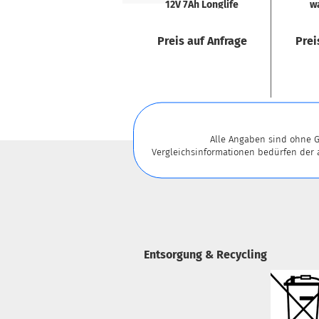
12V 7Ah Lon­g­li­fe
wa
Blei­bat­te­rie...
Preis auf Anfrage
Prei
Alle Angaben sind ohne G
Vergleichsinformationen bedürfen der
Entsorgung & Recycling