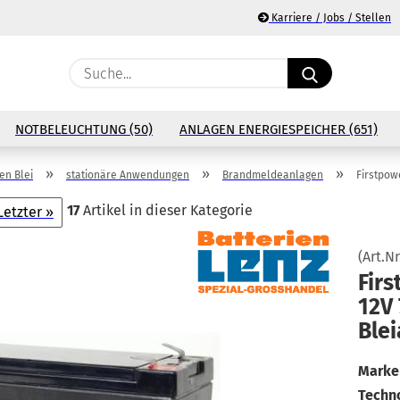
Karriere / Jobs / Stellen
Suche...
E
NOTBELEUCHTUNG (50)
ANLAGEN ENERGIESPEICHER (651)
P
»
»
»
n Blei
stationäre Anwendungen
Brandmeldeanlagen
Firstpow
17
Artikel in dieser Kategorie
Letzter »
(Art.Nr
Ko
Firs
12V
Pa
Blei
Marke 
Techno