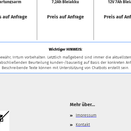
r­tungs­arm
7,2Ah Blei­ak­ku
12V 7Ah Blei
12V 7,2 Ah
ku
4,8mm...
s auf Anfrage
Preis auf Anfrage
Preis auf An
Wichtiger HINWEIS:
ewähr, Irrtum vorbehalten. Letztlich maßgebend sind immer die aktuellsten
 abschließenden Beurteilung kunden-/bauseitig auf Basis der konkreten
Beschreibende Texte können mit Unterstützung von Chatbots erstellt sein.
Mehr über...
Impressum
Kontakt