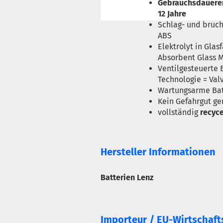
Gebrauchsdauere
12 Jahre
Schlag- und bruch
ABS
Elektrolyt in Glas
Absorbent Glass M
Ventilgesteuerte B
Technologie = Val
Wartungsarme Bat
Kein Gefahrgut g
vollständig
recyc
Hersteller Informationen
Batterien Lenz
Importeur / EU-Wirtschaft