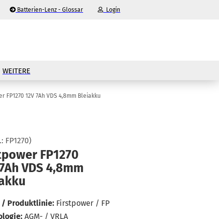
Batterien-Lenz - Glossar
Login
-Mail
WEITERE
asswort
er FP1270 12V 7Ah VDS 4,8mm Bleiakku
.:
FP1270
)
nto erstellen
t­power FP1270
 7Ah VDS 4,8mm
sswort vergessen?
­ak­ku
/ Produktlinie:
Firstpower / FP
logie:
AGM- / VRLA