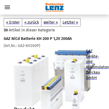
« Erster
« zurück
weiter »
Letzter »
30
Artikel in dieser Kategorie
GAZ NiCd Bat­te­rie KH 200 P 1,2V 200Ah
(Art.Nr.:
GAZ-​KH200P
)
GAZ
Geräte-
und
Akkumulator
Zwickau
GmbH