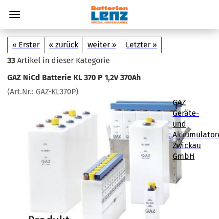
« Erster
« zurück
weiter »
Letzter »
33
Artikel in dieser Kategorie
GAZ NiCd Bat­te­rie KL 370 P 1,2V 370Ah
(Art.Nr.:
GAZ-​KL370P
)
GAZ
Geräte-
und
Akkumulator
Zwickau
GmbH