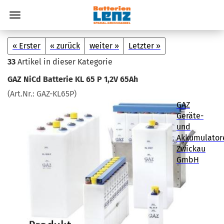
« Erster
« zurück
weiter »
Letzter »
33
Artikel in dieser Kategorie
GAZ NiCd Bat­te­rie KL 65 P 1,2V 65Ah
(Art.Nr.:
GAZ-​KL65P
)
GAZ
Geräte-
und
Akkumulator
Zwickau
GmbH