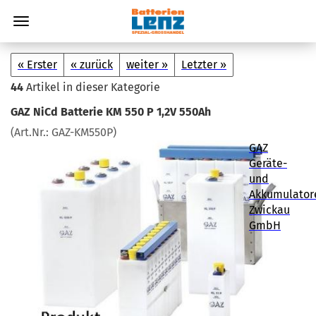
« Erster
« zurück
weiter »
Letzter »
44
Artikel in dieser Kategorie
GAZ NiCd Bat­te­rie KM 550 P 1,2V 550Ah
(Art.Nr.:
GAZ-​KM550P
)
GAZ
Geräte-
und
Akkumulator
Zwickau
GmbH