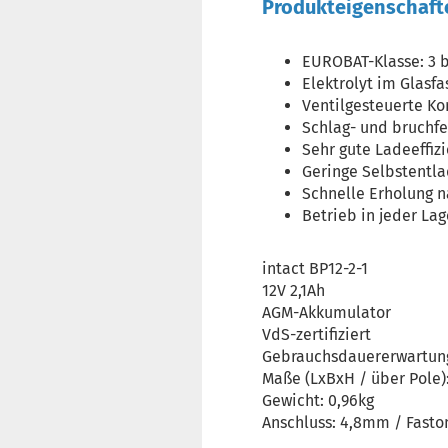
Produkteigenschaft
EUROBAT-Klasse: 3 b
Elektrolyt im Glasf
Ventilgesteuerte Ko
Schlag- und bruchfe
Sehr gute Ladeeffiz
Geringe Selbstentla
Schnelle Erholung n
Betrieb in jeder Lag
intact BP12-2-1
12V 2,1Ah
AGM-Akkumulator
VdS-zertifiziert
Gebrauchsdauererwartung
Maße (LxBxH / über Pole)
Gewicht: 0,96kg
Anschluss: 4,8mm / Fasto