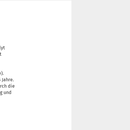
lyt
t
).
 Jahre.
rch die
ng und