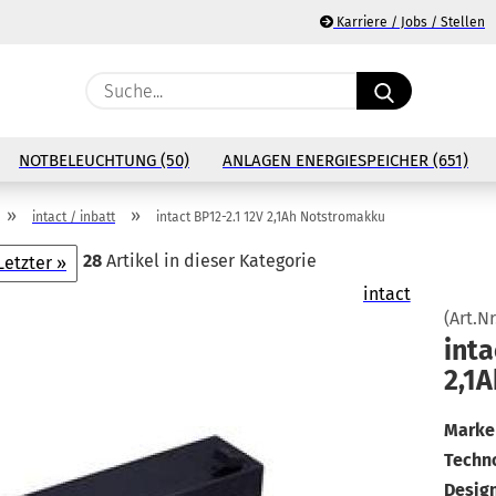
Karriere / Jobs / Stellen
Suche...
E
NOTBELEUCHTUNG (50)
ANLAGEN ENERGIESPEICHER (651)
P
»
»
intact / inbatt
intact BP12-2.1 12V 2,1Ah Notstromakku
28
Artikel in dieser Kategorie
Letzter »
intact
(Art.Nr
Ko
in­t
2,1A
Pa
Marke 
Techno
Design