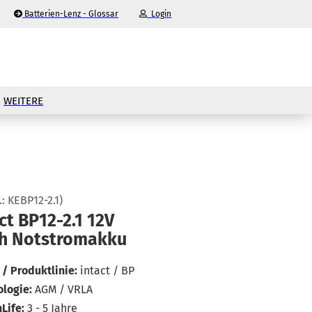
Batterien-Lenz - Glossar
Login
-Mail
WEITERE
asswort
.:
KEBP12-2.1
)
nto erstellen
act BP12-​2.1 12V
h Not­strom­ak­ku
sswort vergessen?
/ Produktlinie:
intact / BP
logie:
AGM / VRLA
Life:
3 - 5 Jahre