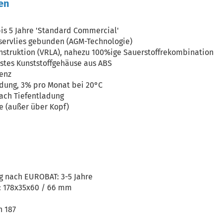
en
is 5 Jahre 'Standard Commercial'
aservlies gebunden (AGM-Technologie)
nstruktion (VRLA), nahezu 100%ige Sauerstoffrekombination
stes Kunststoffgehäuse aus ABS
ienz
dung, 3% pro Monat bei 20°C
ach Tiefentladung
e (außer über Kopf)
 nach EUROBAT: 3-5 Jahre
: 178x35x60 / 66 mm
n 187