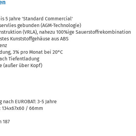
en
is 5 Jahre 'Standard Commercial'
aservlies gebunden (AGM-Technologie)
nstruktion (VRLA), nahezu 100%ige Sauerstoffrekombination
stes Kunststoffgehäuse aus ABS
ienz
dung, 3% pro Monat bei 20°C
ach Tiefentladung
e (außer über Kopf)
 nach EUROBAT: 3-5 Jahre
): 134x67x60 / 66mm
n 187