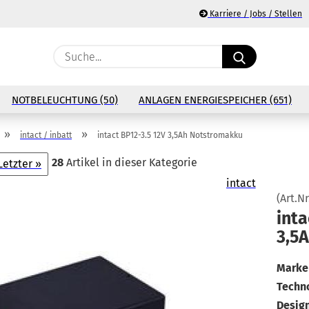
Karriere / Jobs / Stellen
Suche...
E
NOTBELEUCHTUNG (50)
ANLAGEN ENERGIESPEICHER (651)
P
»
»
intact / inbatt
intact BP12-3.5 12V 3,5Ah Notstromakku
28
Artikel in dieser Kategorie
Letzter »
intact
(Art.Nr
Ko
in­t
3,5A
Pa
Marke 
Techno
Design