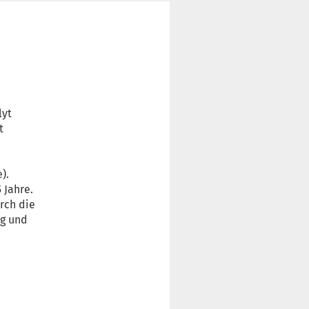
lyt
t
).
 Jahre.
rch die
ng und