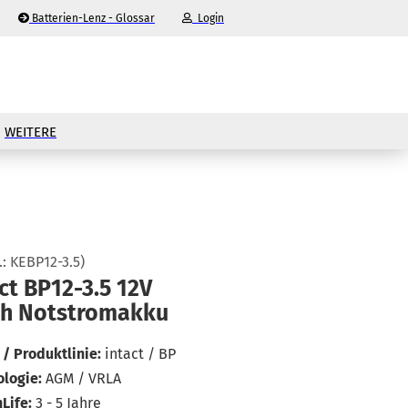
Batterien-Lenz - Glossar
Login
-Mail
WEITERE
asswort
.:
KEBP12-3.5
)
nto erstellen
act BP12-​3.5 12V
h Not­strom­ak­ku
sswort vergessen?
/ Produktlinie:
intact / BP
logie:
AGM / VRLA
Life:
3 - 5 Jahre