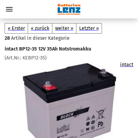
« Erster
« zurück
weiter »
Letzter »
28
Artikel in dieser Kategorie
in­tact BP12-​35 12V 35Ah Not­strom­ak­ku
(Art.Nr.:
KEBP12-​35
)
intact