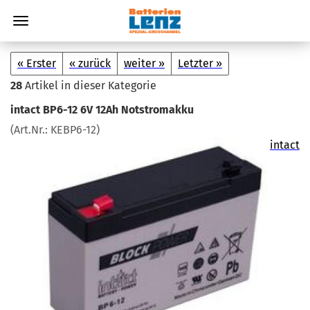
« Erster
« zurück
weiter »
Letzter »
28
Artikel in dieser Kategorie
in­tact BP6-​12 6V 12Ah Not­strom­ak­ku
(Art.Nr.:
KEBP6-​12
)
intact