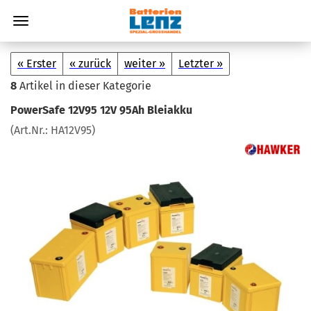
« Erster
« zurück
weiter »
Letzter »
8
Artikel in dieser Kategorie
Power­Safe 12V95 12V 95Ah Blei­ak­ku
(Art.Nr.:
HA12V95
)