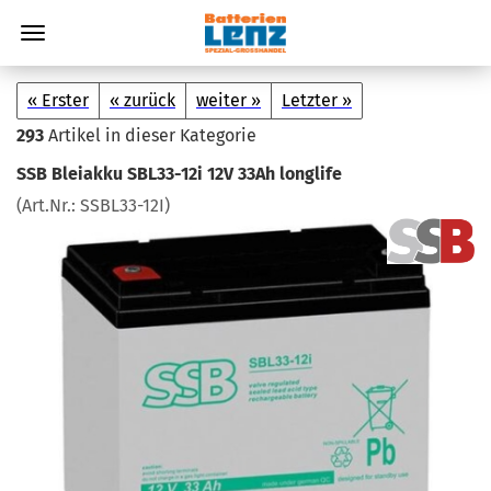
« Erster
« zurück
weiter »
Letzter »
293
Artikel in dieser Kategorie
SSB Blei­ak­ku SBL33-​12i 12V 33Ah lon­g­li­fe
(Art.Nr.:
SSBL33-​12I
)