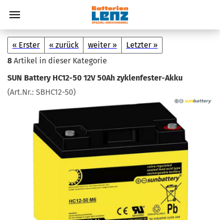
« Erster
« zurück
weiter »
Letzter »
8
Artikel in dieser Kategorie
SUN Bat­te­ry HC12-​50 12V 50Ah zyklenfester-​Akku
(Art.Nr.:
SBHC12-​50
)