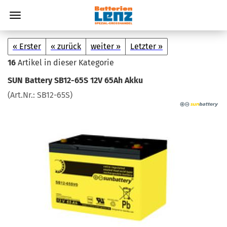
« Erster
« zurück
weiter »
Letzter »
16
Artikel in dieser Kategorie
SUN Bat­te­ry SB12-​65S 12V 65Ah Akku
(Art.Nr.:
SB12-​65S
)