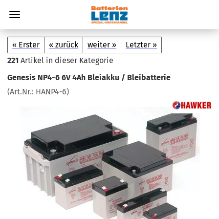
« Erster
« zurück
weiter »
Letzter »
221
Artikel in dieser Kategorie
Ge­ne­sis NP4-6 6V 4Ah Blei­ak­ku / Blei­bat­te­rie
(Art.Nr.:
HANP4-​6
)