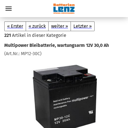
« Erster
« zurück
weiter »
Letzter »
221
Artikel in dieser Kategorie
Mul­ti­power Blei­bat­te­rie, war­tungs­arm 12V 30,0 Ah
(Art.Nr.:
MP12-​30C
)