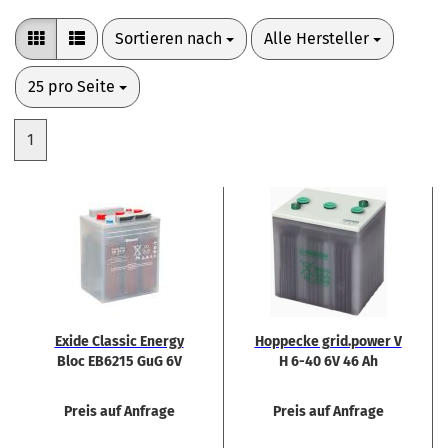
Sortieren nach
pro Seite
Sortieren nach
Alle Hersteller
pro Seite
25 pro Seite
1
Exide Clas­sic En­er­gy
Hop­pe­cke grid.power V
Bloc EB6215 GuG 6V
H 6-40 6V 46 Ah
213Ah Bat­te­rie
Preis auf Anfrage
Preis auf Anfrage