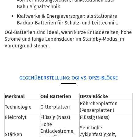
Bahn‑Signaltechnik.
Kraftwerke & Energieversorger: als stationäre
Backup‑Batterien für Schutz‑ und Leittechnik.
OGi‑Batterien sind ideal, wenn kurze Entladezeiten, hohe
Ströme und lange Lebensdauer im Standby‑Modus im
Vordergrund stehen.
GEGENÜBERSTELLUNG: OGI VS. OPZS‑BLÖCKE
Merkmal
OGi‑Batterien
OPzS‑Blöcke
Röhrchenplatten
Technologie
Gitterplatten
(Panzerplatten)
Elektrolyt
Flüssig (Nass)
Flüssig (Nass)
Hohe
Sehr hohe
Entladeströme,
Stärken
Zyklenfestigkeit,