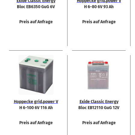
Exide Clas­sic En­er­gy
Hop­pe­cke grid.power V
Bloc EB6350 GuG 6V
H 6-80 6V 93 Ah
340Ah Bat­te­rie
Preis auf Anfrage
Preis auf Anfrage
Hop­pe­cke grid.power V
Exide Clas­sic En­er­gy
H 6-100 6V 116 Ah
Bloc EB12110 GuG 12V
105Ah Bat­te­rie
Preis auf Anfrage
Preis auf Anfrage