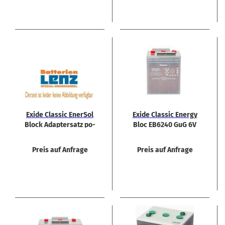
Exide Clas­sic En­er­Sol
Exide Clas­sic En­er­gy
Block Ad­ap­ter­satz po­
Bloc EB6240 GuG 6V
si­tiv
237Ah Bat­te­rie
Preis auf Anfrage
Preis auf Anfrage