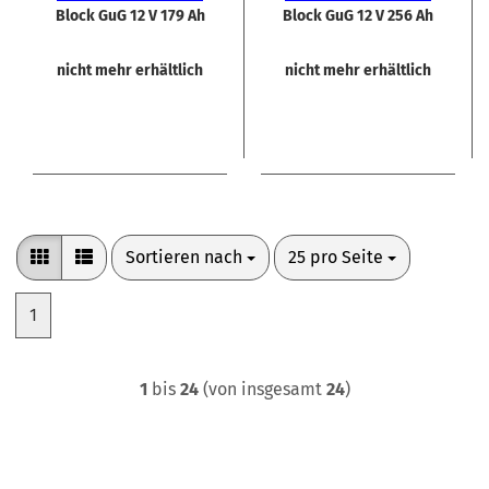
Block GuG 12 V 179 Ah
Block GuG 12 V 256 Ah
nicht mehr erhältlich
nicht mehr erhältlich
Sortieren nach
pro Seite
Sortieren nach
25 pro Seite
1
1
bis
24
(von insgesamt
24
)