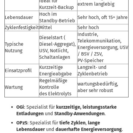
ideal für
extrem langlebig
Kurzzeit‑Backup
Hoch im
Lebensdauer
Sehr hoch, oft 15+ Jahre
Standby‑Betrieb
Zyklenfestigkeit
Mittel
Sehr hoch
Industrie,
Dieselstart (
Telekommunikation,
Typische
Diesel-Aggregat),
Energieversorgung, USV
Nutzung
USV, Notlicht,
/ BSV / ZSV,
Schaltanlagen
PV‑Speicher
Kurzzeitige
Langzeit‑ und
Einsatzprofil
Energieabgabe
Zyklenbetrieb
Regelmäßige
wartungsbedürftig,
Wartung
Kontrolle
aber sehr robust
des Elektrolyts
OGi
: Spezialist für 
kurzzeitige, leistungsstarke 
Entladungen
 und 
Standby‑Anwendungen
.
OPzS
: Spezialist für 
tiefe Zyklen
, 
lange 
Lebensdauer
 und 
dauerhafte Energieversorgung
.