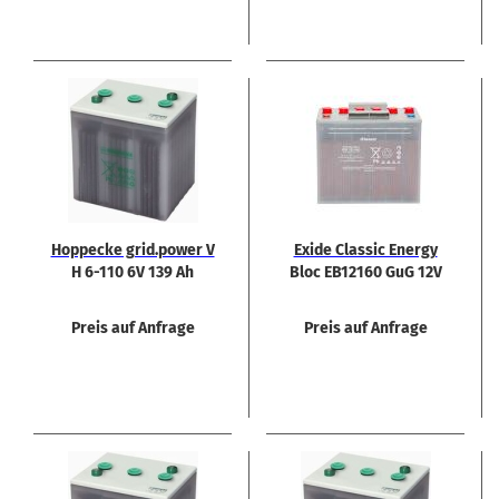
Hop­pe­cke grid.power V
Exide Clas­sic En­er­gy
H 6-110 6V 139 Ah
Bloc EB12160 GuG 12V
158Ah Bat­te­rie
Preis auf Anfrage
Preis auf Anfrage