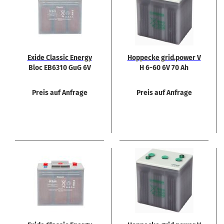
Exide Clas­sic En­er­gy
Hop­pe­cke grid.power V
Bloc EB6310 GuG 6V
H 6-60 6V 70 Ah
302Ah Bat­te­rie
Preis auf Anfrage
Preis auf Anfrage