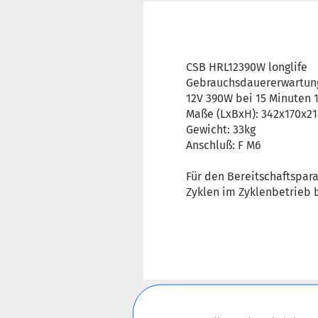
CSB HRL12390W longlife
Gebrauchsdauererwartung
12V 390W bei 15 Minuten 
Maße (LxBxH): 342x170x
Gewicht: 33kg
Anschluß: F M6
Für den Bereitschaftspara
Zyklen im Zyklenbetrieb b