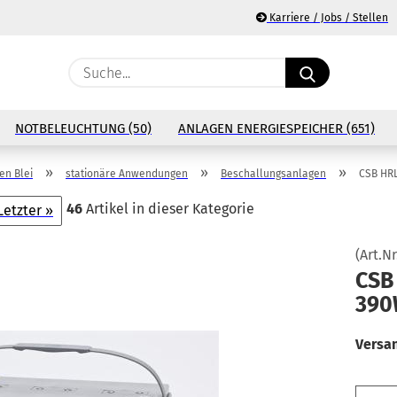
Karriere / Jobs / Stellen
Suche...
E
NOTBELEUCHTUNG (50)
ANLAGEN ENERGIESPEICHER (651)
P
»
»
»
n Blei
stationäre Anwendungen
Beschallungsanlagen
CSB HRL
46
Artikel in dieser Kategorie
Letzter »
(Art.Nr
Ko
CSB
390
Pa
Versa