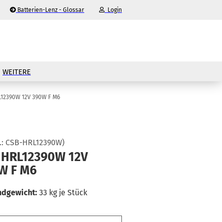
Batterien-Lenz - Glossar
Login
-Mail
WEITERE
asswort
12390W 12V 390W F M6
.:
CSB-HRL12390W
)
nto erstellen
 HRL12390W 12V
W F M6
sswort vergessen?
ndgewicht:
33
kg je Stück