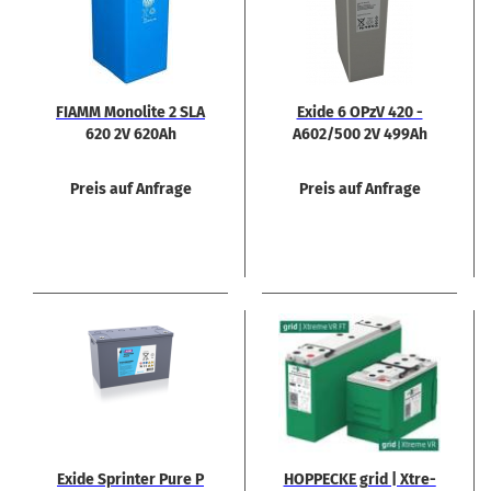
FIAMM Mo­no­li­te 2 SLA
Exide 6 OPzV 420 -
620 2V 620Ah
A602/500 2V 499Ah
Preis auf Anfrage
Preis auf Anfrage
Exide Sprin­ter Pure P
HOP­PE­CKE grid | Xtre­