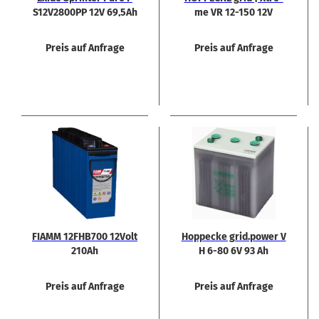
S12V2800PP 12V 69,5Ah
me VR 12-​150 12V
Rein­blei Bat­te­rie
159Ah
Preis auf Anfrage
Preis auf Anfrage
FIAMM 12FHB700 12Volt
Hop­pe­cke grid.power V
210Ah
H 6-80 6V 93 Ah
Preis auf Anfrage
Preis auf Anfrage