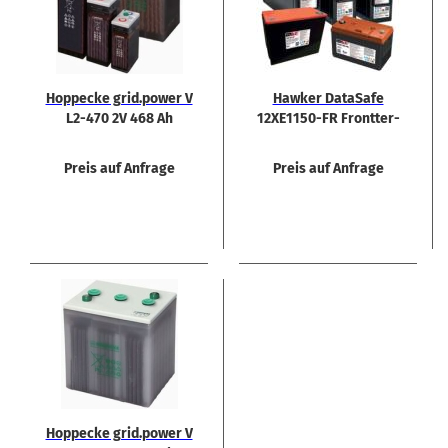
Hop­pe­cke grid.power V
Hawker Da­ta­Safe
L2-​470 2V 468 Ah
12XE1150-​​FR Front­ter­
mi­nal
Preis auf Anfrage
Preis auf Anfrage
Hop­pe­cke grid.power V