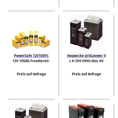
Power­Safe 12V100FC
Hop­pe­cke grid.power V
12V 100Ah Front­ter­mi­
L 6-250 OPzS bloc 6V
nal Blei­ak­ku
252 Ah
Preis auf Anfrage
Preis auf Anfrage