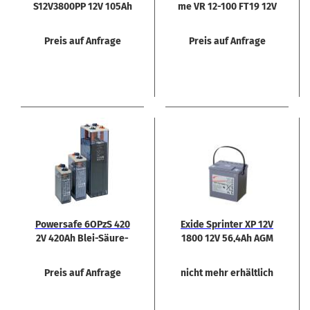
S12V3800PP 12V 105Ah
me VR 12-​100 FT19 12V
Rein­blei Bat­te­rie
96Ah Front­ter­mi­nal
Preis auf Anfrage
Preis auf Anfrage
Power­safe 6OPzS 420
Exide Sprin­ter XP 12V
2V 420Ah Blei-​Säure-​
1800 12V 56,4Ah AGM
Batterie
Blei­bat­te­rie
Preis auf Anfrage
nicht mehr erhältlich