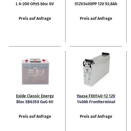
L 6-200 OPzS bloc 6V
S12V3400PP 12V 92,8Ah
202 Ah
Rein­blei Bat­te­rie
Preis auf Anfrage
Preis auf Anfrage
Exide Clas­sic En­er­gy
Yuasa FXH140-​​12 12V
Bloc EB6350 GuG 6V
140Ah Front­ter­mi­nal
340Ah Bat­te­rie
Preis auf Anfrage
Preis auf Anfrage