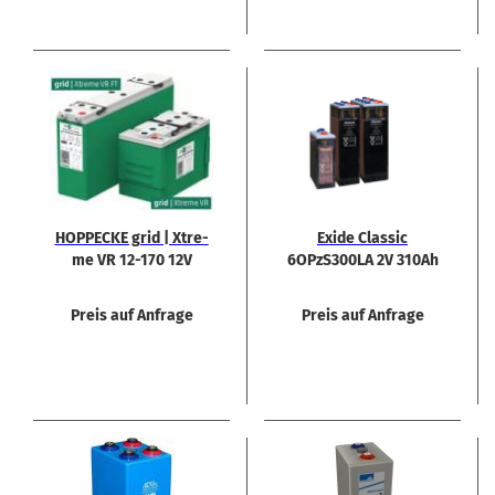
HOP­PE­CKE grid | Xtre­
Exide Clas­sic
me VR 12-​170 12V
6OPzS300LA 2V 310Ah
180Ah
Akku
Preis auf Anfrage
Preis auf Anfrage