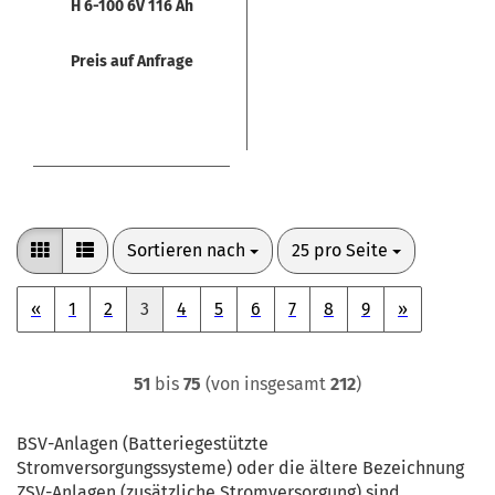
H 6-100 6V 116 Ah
Preis auf Anfrage
Sortieren nach
pro Seite
Sortieren nach
25 pro Seite
«
1
2
3
4
5
6
7
8
9
»
51
bis
75
(von insgesamt
212
)
BSV-Anlagen (Batteriegestützte
Stromversorgungssysteme) oder die ältere Bezeichnung
ZSV-Anlagen (zusätzliche Stromversorgung) sind