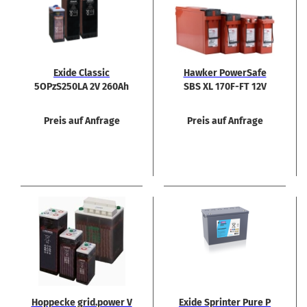
Exide Clas­sic
Hawker Power­Safe
5OPzS250LA 2V 260Ah
SBS XL 170F-​FT 12V
Akku
170Ah Rein­blei Akku
Front­ter­mi­nal
Preis auf Anfrage
Preis auf Anfrage
Hop­pe­cke grid.power V
Exide Sprin­ter Pure P