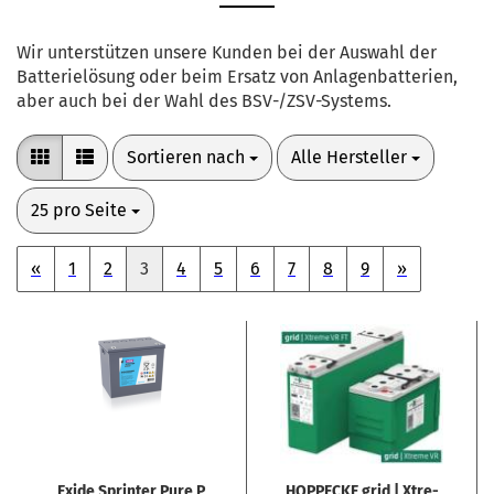
Wir unterstützen unsere Kunden bei der Auswahl der
Batterielösung oder beim Ersatz von Anlagenbatterien,
aber auch bei der Wahl des BSV-/ZSV-Systems.
Sortieren nach
pro Seite
Sortieren nach
Alle Hersteller
pro Seite
25 pro Seite
«
1
2
3
4
5
6
7
8
9
»
Exide Sprin­ter Pure P
HOP­PE­CKE grid | Xtre­