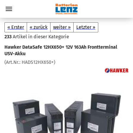
« Erster
« zurück
weiter »
Letzter »
233
Artikel in dieser Kategorie
Hawker Da­ta­Safe 12HX650+ 12V 163Ah Front­ter­mi­nal
USV-​Akku
(Art.Nr.:
HADS12HX650+
)