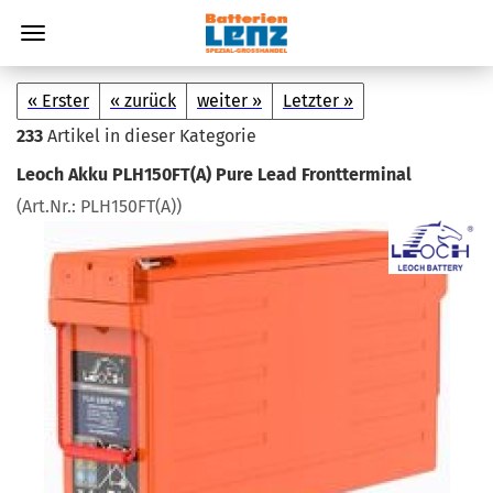
« Erster
« zurück
weiter »
Letzter »
233
Artikel in dieser Kategorie
Leoch Akku PLH150FT(A) Pure Lead Front­ter­mi­nal
(Art.Nr.:
PLH150FT(A)
)