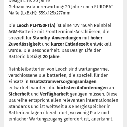
Design Life: 20 Jahre
Gebrauchsdauererwartung: 20 Jahre nach EUROBAT
Maße (LxBxH): 559x125x277mm
Die
Leoch PLH150FT(A)
ist eine 12V 150Ah Reinblei
AGM-Batterie mit Frontterminal-Anschlüssen, die
speziell für
Standby-Anwendungen
mit
hoher
Zuverlässigkeit
und
kurzer Entladezeit
entwickelt
wurde. Die Besonderheit: Das Design Life der
Batterie beträgt
20 Jahre
.
Reinbleibatterien von Leoch sind wartungsarme,
verschlossene Bleibatterien, die speziell für den
Einsatz in
Ersatzstromversorgungsanlagen
entwickelt wurden, die
höchsten Anforderungen
an
Sicherheit
und
Verfügbarkeit
genügen müssen. Diese
Baureihe entspricht allen relevanten internationalen
Standards und ist weltweit als Energiespeicher in
Batterieanlagen überall dort, wo wenig Platz und
einfacher Wartungszugang gefordert ist, anerkannt.