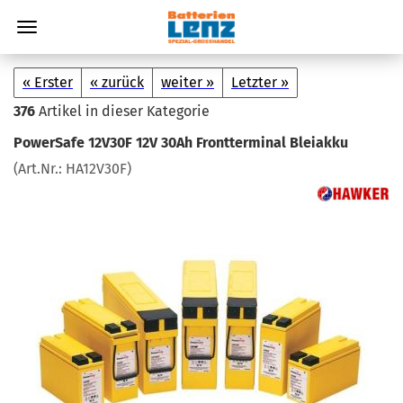
« Erster
« zurück
weiter »
Letzter »
376
Artikel in dieser Kategorie
Power­Safe 12V30F 12V 30Ah Front­ter­mi­nal Blei­ak­ku
(Art.Nr.:
HA12V30F
)