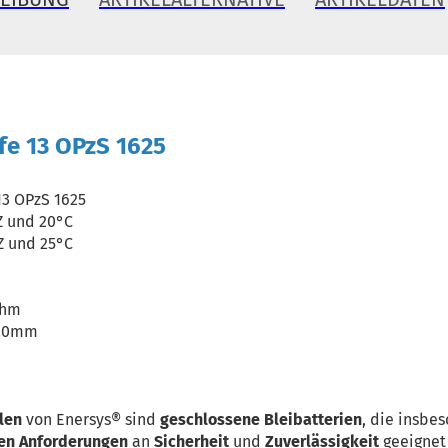
e 13 OPzS 1625
13 OPzS 1625
/Z und 20°C
/Z und 25°C
Ohm
820mm
llen
von Enersys® sind
geschlossene Bleibatterien
, die insbes
en Anforderungen
an
Sicherheit
und
Zuverlässigkeit
geeignet