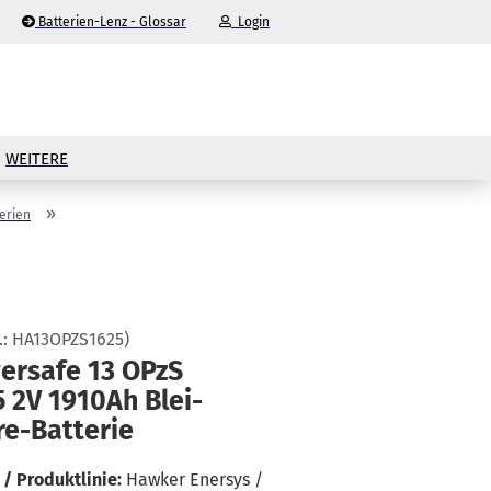
Batterien-Lenz - Glossar
Login
-Mail
WEITERE
asswort
»
erien
nto erstellen
.:
HA13OPZS1625
)
er­safe 13 OPzS
sswort vergessen?
 2V 1910Ah Blei-​
re-Batterie
/ Produktlinie:
Hawker Enersys /