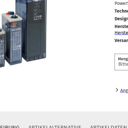
Power
Techno
Design
Herste
Herste
Versa
Meng
Ang
REIBUNG
ARTIKELALTERNATIVE
ARTIKELDATEN