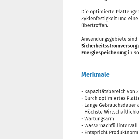
Die optimierte Platteng
Zyklenfestigkeit und ein
übertroffen.
Anwendungsgebiete sind 
Sicherheitsstromversor
Energiespeicherung
in S
Merkmale
- Kapazitätsbereich von 2
- Durch optimiertes Platt
- Lange Gebrauchsdauer au
- Höchste Wirtschaftlich
- Wartungsarm
- Wassernachfüllintervall
- Entspricht Produktnorm 