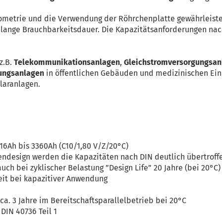
eometrie und die Verwendung der Röhrchenplatte gewährleist
e lange Brauchbarkeitsdauer. Die Kapazitätsanforderungen na
z.B.
Telekommunikationsanlagen
,
Gleichstromversorgungsan
gungsanlagen
in öffentlichen Gebäuden und medizinischen Ein
olaranlagen.
16Ah bis 3360Ah (C10/1,80 V/Z/20°C)
endesign werden die Kapazitäten nach DIN deutlich übertroff
ch bei zyklischer Belastung ”Design Life” 20 Jahre (bei 20°C)
keit bei kapazitiver Anwendung
 ca. 3 Jahre im Bereitschaftsparallelbetrieb bei 20°C
DIN 40736 Teil 1