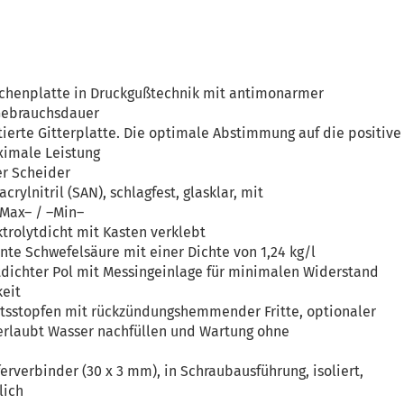
hrchenplatte in Druckgußtechnik mit antimonarmer
 Gebrauchsdauer
tierte Gitterplatte. Die optimale Abstimmung auf die positive
ximale Leistung
er Scheider
crylnitril (SAN), schlagfest, glasklar, mit
Max– / –Min–
ktrolytdicht mit Kasten verklebt
̈nnte Schwefelsäure mit einer Dichte von 1,24 kg/l
ytdichter Pol mit Messingeinlage für minimalen Widerstand
eit
itsstopfen mit rückzündungshemmender Fritte, optionaler
erlaubt Wasser nachfüllen und Wartung ohne
erverbinder (30 x 3 mm), in Schraubausführung, isoliert,
ich