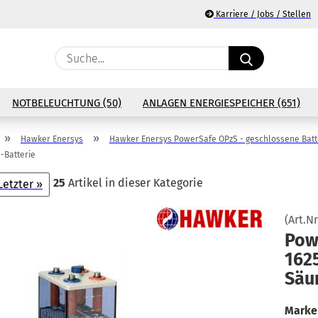
Karriere / Jobs / Stellen
Suche...
E
NOTBELEUCHTUNG (50)
ANLAGEN ENERGIESPEICHER (651)
P
»
»
Hawker Enersys
Hawker Enersys PowerSafe OPzS - geschlossene Batt
-Batterie
25
Artikel in dieser Kategorie
Letzter »
Ko
(Art.Nr
Pow
Pa
1625
Säu
Marke 