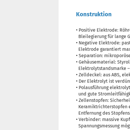
Konstruktion
• Positive Elektrode: Rö
Bleilegierung für lange
• Negative Elektrode: pas
Elektrode garantiert ma
• Separation: mikroporös
• Gehäusematerial: Styrola
Elektrolytstandsmarke –
• Zelldeckel: aus ABS, ele
• Der Elektrolyt ist verdu
• Polausführung elektrol
und gute Stromleitfähigk
• Zellenstopfen: Sicherhe
Keramiktrichterstopfen 
Entfernung des Stopfens
• Verbinder: massive Kupf
Spannungsmessung mögl