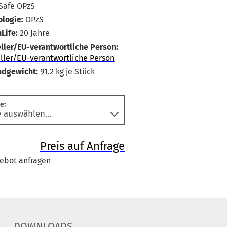
Safe OPzS
logie:
OPzS
Life:
20 Jahre
ller/EU-verantwortliche Person:
ller/EU-verantwortliche Person
ndgewicht:
91.2
kg je Stück
e:
Preis auf Anfrage
ebot anfragen
DOWNLOADS