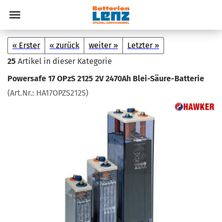
« Erster
« zurück
weiter »
Letzter »
25
Artikel in dieser Kategorie
Power­safe 17 OPzS 2125 2V 2470Ah Blei-​Säure-Batterie
(Art.Nr.:
HA17OPZS2125
)