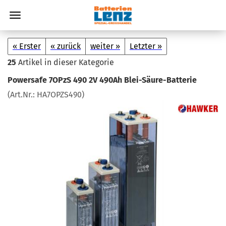
« Erster
« zurück
weiter »
Letzter »
25
Artikel in dieser Kategorie
Power­safe 7OPzS 490 2V 490Ah Blei-​Säure-Batterie
(Art.Nr.:
HA7OPZS490
)