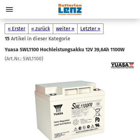
« Erster
« zurück
weiter »
Letzter »
15
Artikel in dieser Kategorie
Yuasa SWL1100 Hoch­leis­tungs­ak­ku 12V 39,6Ah 1100W
(Art.Nr.:
SWL1100
)