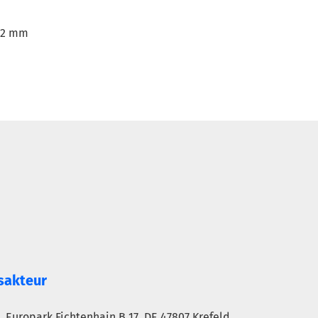
32 mm
sakteur
Europark Fichtenhain B 17, DE 47807 Krefeld