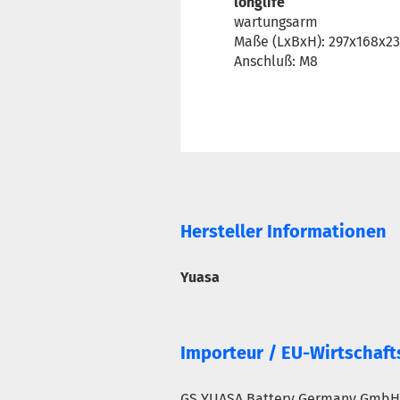
longlife
wartungsarm
Maße (LxBxH): 297x168x2
Anschluß: M8
Hersteller Informationen
Yuasa
Importeur / EU-Wirtschaft
GS YUASA Battery Germany GmbH, 