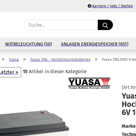
Karriere / Jobs / Stellen
Suche...
E
NOTBELEUCHTUNG (50)
ANLAGEN ENERGIESPEICHER (651)
P
»
»
»
Yuasa
Yuasa SWL - Hochleistungsbatterien
Yuasa SWL2500-6 Ho
15
Artikel in dieser Kategorie
Letzter »
(Art.Nr
Ko
Yua
Hoch
Pa
6V 
Marke 
Techno