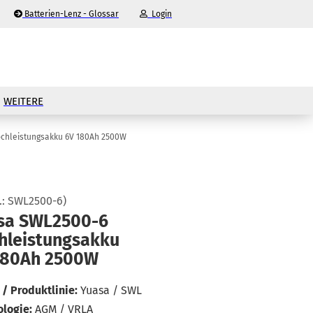
Batterien-Lenz - Glossar
Login
-Mail
WEITERE
asswort
chleistungsakku 6V 180Ah 2500W
.:
SWL2500-6
)
nto erstellen
sa SWL2500-​6
­leis­tungs­ak­ku
sswort vergessen?
180Ah 2500W
/ Produktlinie:
Yuasa / SWL
logie:
AGM / VRLA